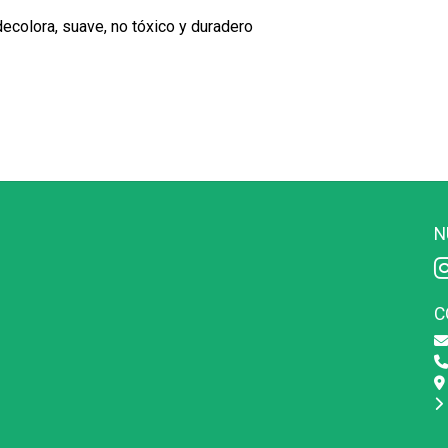
decolora, suave, no tóxico y duradero
N
C