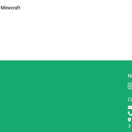
 Minecraft
N
C