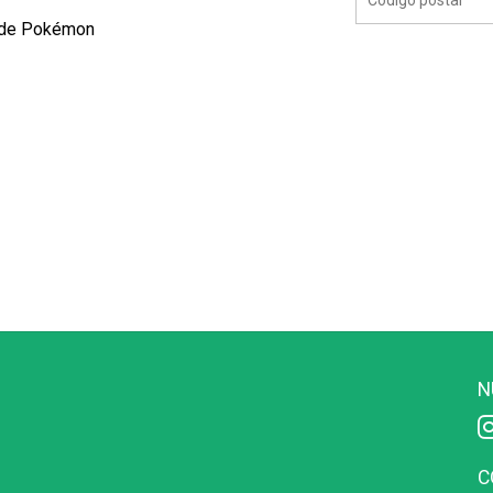
 de Pokémon
N
C