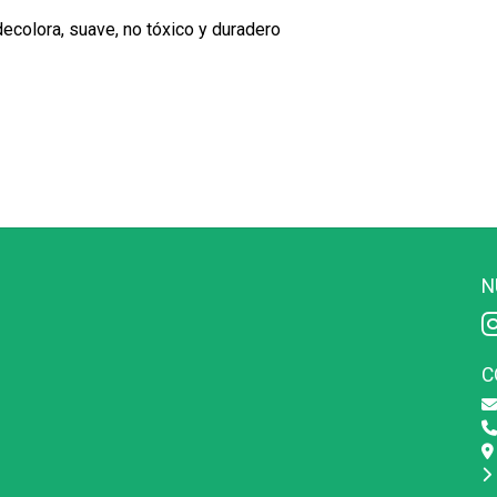
decolora, suave, no tóxico y duradero
N
C