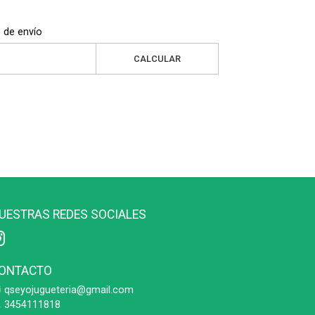
 de envío
CALCULAR
UESTRAS REDES SOCIALES
ONTACTO
qseyojugueteria@gmail.com
3454111818