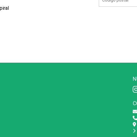
iral
N
C