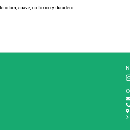
decolora, suave, no tóxico y duradero
N
C