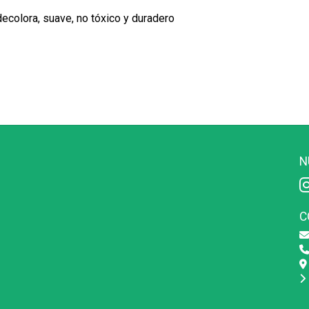
decolora, suave, no tóxico y duradero
N
C